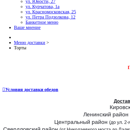
ул. Юности, 27
ул. Курчатова, 1а
ул. Красномосковская, 25
ул. Петра Подзолкова, 12
Банкетное меню
Ваше мнение
Меню доставки
>
Торты
П
Условия доставки обедов
Достав
Кировс
Ленинский район
Центральный район
(до ул. 2
Свердловский район
(от Николаевкого моста до Лалет