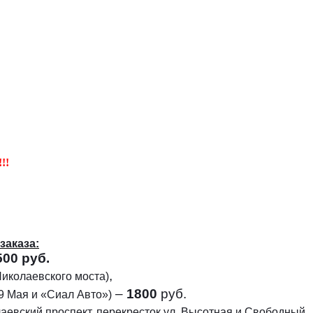
!!
заказа:
500
руб.
,
Николаевского моста)
–
1800
руб.
 9 Мая и «Сиал Авто»)
лаевский проспект, перекресток ул. Высотная и Свободный