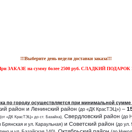
!!!Выберите день недели доставки заказа!!!
ри ЗАКАЗЕ на сумму более 2500 руб. СЛАДКИЙ ПОДАРОК !
ка по городу осуществляется при минимальной сумме 
кий район и Ленинский район
–
1
(до «ДК КрасТЭЦ»)
Свердловский район
(до 
(от
«ДК КрасТЭЦ» до ст. Базайха),
и Советский район
-я Брянская и ул. Караульная)
(до ул.
, Октябрьский район
ино и ул. Базайская 140)
(до Нико