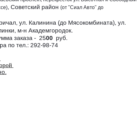
, Советский район
ссе)
(от "Сиал Авто" до
ичал, ул. Калинина (до Мясокомбината), ул.
линки, м-н Академгородок.
мма заказа - 25
00
руб.
а по тел.: 292-98-74
торой
но.