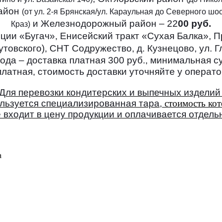
район
(от ул. 2-я Брянская/ул. Караульная до Северного шо
и
Железнодорожный район – 22
00 руб.
Краз)
ции «Бугач», Енисейский тракт «Сухая Балка», Пр
товского), СНТ Содружество, д. Кузнецово, ул. Г
да – доставка платная 300 руб., минимальная су
латная, стоимость доставки уточняйте у оператор
Для перевозки кондитерских и выпечных изделий
льзуется специализированная тара,
стоимость ко
 входит в цену продукции и оплачивается отдель
а