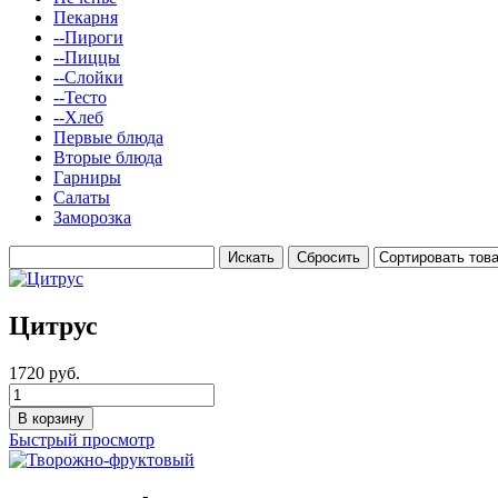
Пекарня
--Пироги
--Пиццы
--Слойки
--Тесто
--Хлеб
Первые блюда
Вторые блюда
Гарниры
Салаты
Заморозка
Цитрус
1720 руб.
Быстрый просмотр