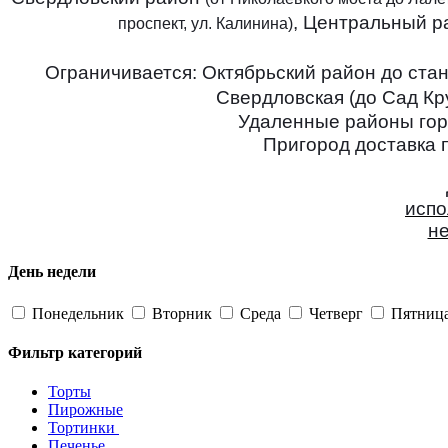
, Центральный 
проспект, ул. Калинина)
Ограничивается: Октябрьский район до стан
Свердловская (до Сад Кру
Удаленные районы горо
Пригород доставка п
испо
не
День недели
Понедельник
Вторник
Среда
Четверг
Пятниц
Фильтр категорий
Торты
Пирожные
Тортинки
Печенье