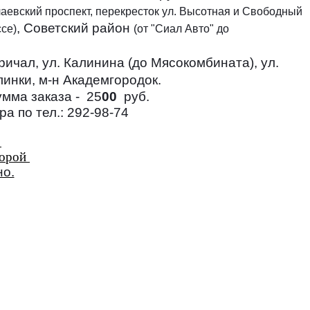
лаевский проспект, перекресток ул. Высотная и Свободный
, Советский район
ссе)
(от "Сиал Авто" до
ичал, ул. Калинина (до Мясокомбината), ул.
линки, м-н Академгородок.
мма заказа - 25
00
руб.
а по тел.: 292-98-74
торой
но.