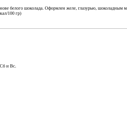
нове белого шоколада.
Оформлен желе, глазурью, шоколадным ма
кал/100 гр)
 Сб и Вс.